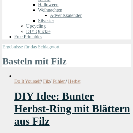
Halloween
Weihnachten
Adventskalender
Silvester
Upcycling
DIY Quickie
Free Printables
Ergebnisse für das Schlagwort
Basteln mit Filz
Do It Yourself
/
Filz
/
Fühlen
/
Herbst
DIY Idee: Bunter
Herbst-Ring mit Blättern
aus Filz