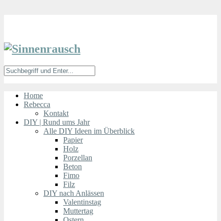
Home
Rebecca
Kontakt
DIY | Rund ums Jahr
Alle DIY Ideen im Überblick
Papier
Holz
Porzellan
Beton
Fimo
Filz
DIY nach Anlässen
Valentinstag
Muttertag
Ostern