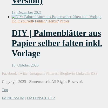
Version)
13. Dezember 2021
Do It Yourself
/
Fühlen
/
Herbst
/
Papier
DIY | Palmenblätter aus
Papier selber falten inkl.
Vorlage
18. Oktober 2020
Facebook
Twitter
Instagram
Pinterest
Bloglovin
LinkedIn
RSS
Copyright 2025 - Sinnenrausch. All Rights Reserved.
Top
IMPRESSUM
|
DATENSCHUTZ