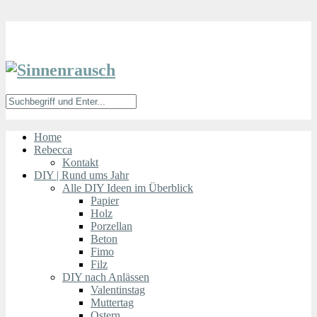
Home
Rebecca
Kontakt
DIY | Rund ums Jahr
Alle DIY Ideen im Überblick
Papier
Holz
Porzellan
Beton
Fimo
Filz
DIY nach Anlässen
Valentinstag
Muttertag
Ostern