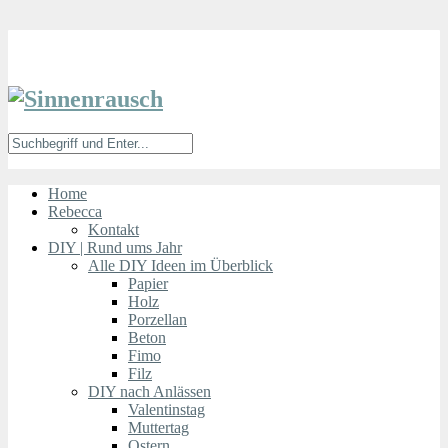
Home
Rebecca
Kontakt
DIY | Rund ums Jahr
Alle DIY Ideen im Überblick
Papier
Holz
Porzellan
Beton
Fimo
Filz
DIY nach Anlässen
Valentinstag
Muttertag
Ostern