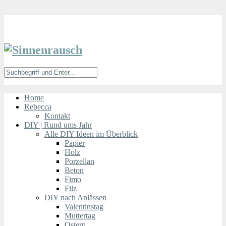
Home
Rebecca
Kontakt
DIY | Rund ums Jahr
Alle DIY Ideen im Überblick
Papier
Holz
Porzellan
Beton
Fimo
Filz
DIY nach Anlässen
Valentinstag
Muttertag
Ostern