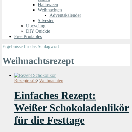
Halloween
Weihnachten
Adventskalender
Silvester
Upcycling
DIY Quickie
Free Printables
Ergebnisse für das Schlagwort
Weihnachtsrezept
Rezepte süß
/
Weihnachten
Einfaches Rezept:
Weißer Schokoladenlikör
für die Festtage