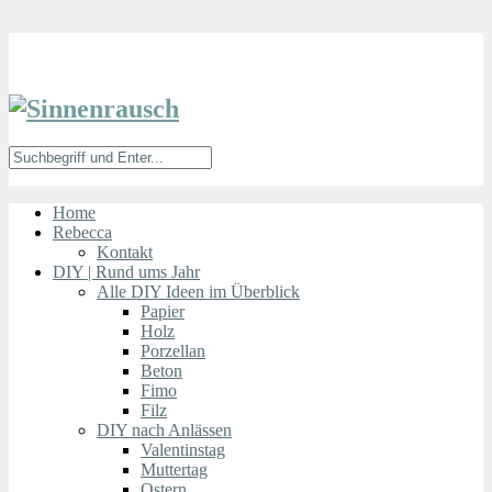
Home
Rebecca
Kontakt
DIY | Rund ums Jahr
Alle DIY Ideen im Überblick
Papier
Holz
Porzellan
Beton
Fimo
Filz
DIY nach Anlässen
Valentinstag
Muttertag
Ostern