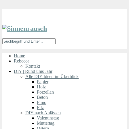
Home
Rebecca
Kontakt
DIY | Rund ums Jahr
Alle DIY Ideen im Überblick
Papier
Holz
Porzellan
Beton
Fimo
Filz
DIY nach Anlässen
Valentinstag
Muttertag
Ostern