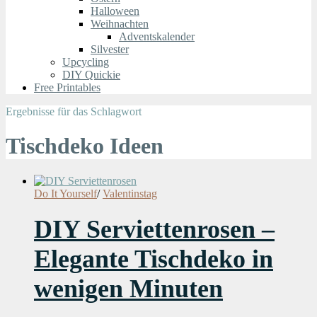
Halloween
Weihnachten
Adventskalender
Silvester
Upcycling
DIY Quickie
Free Printables
Ergebnisse für das Schlagwort
Tischdeko Ideen
Do It Yourself
/
Valentinstag
DIY Serviettenrosen –
Elegante Tischdeko in
wenigen Minuten