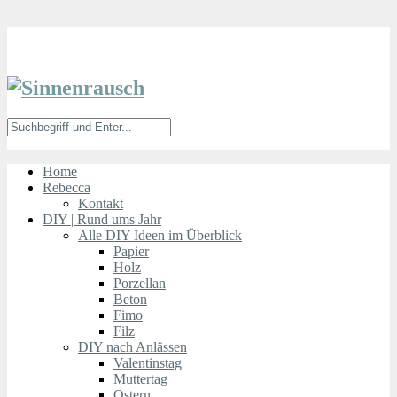
Home
Rebecca
Kontakt
DIY | Rund ums Jahr
Alle DIY Ideen im Überblick
Papier
Holz
Porzellan
Beton
Fimo
Filz
DIY nach Anlässen
Valentinstag
Muttertag
Ostern