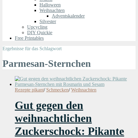
Halloween
Weihnachten
Adventskalender
Silvester
Upcycling
DIY Quickie
Free Printables
Ergebnisse für das Schlagwort
Parmesan-Sternchen
Rezepte pikant
/
Schmecken
/
Weihnachten
Gut gegen den
weihnachtlichen
Zuckerschock: Pikante