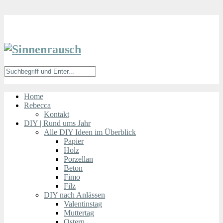
Home
Rebecca
Kontakt
DIY | Rund ums Jahr
Alle DIY Ideen im Überblick
Papier
Holz
Porzellan
Beton
Fimo
Filz
DIY nach Anlässen
Valentinstag
Muttertag
Ostern