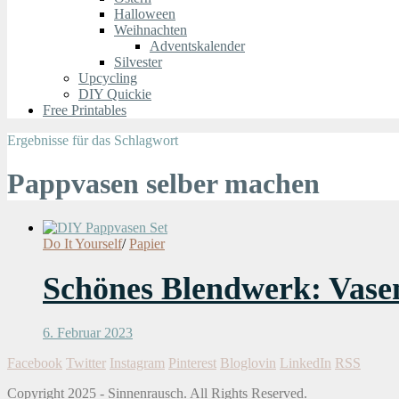
Halloween
Weihnachten
Adventskalender
Silvester
Upcycling
DIY Quickie
Free Printables
Ergebnisse für das Schlagwort
Pappvasen selber machen
Do It Yourself
/
Papier
Schönes Blendwerk: Vasen
6. Februar 2023
Facebook
Twitter
Instagram
Pinterest
Bloglovin
LinkedIn
RSS
Copyright 2025 - Sinnenrausch. All Rights Reserved.