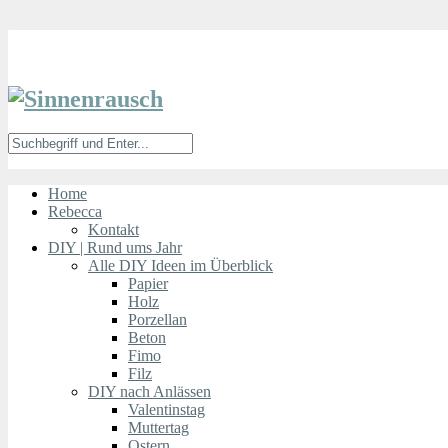
Home
Rebecca
Kontakt
DIY | Rund ums Jahr
Alle DIY Ideen im Überblick
Papier
Holz
Porzellan
Beton
Fimo
Filz
DIY nach Anlässen
Valentinstag
Muttertag
Ostern