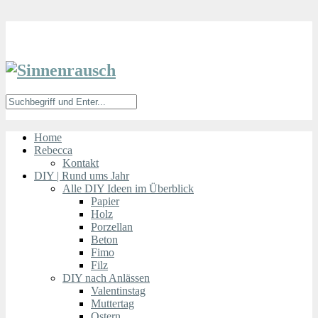
Home
Rebecca
Kontakt
DIY | Rund ums Jahr
Alle DIY Ideen im Überblick
Papier
Holz
Porzellan
Beton
Fimo
Filz
DIY nach Anlässen
Valentinstag
Muttertag
Ostern