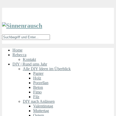
Home
Rebecca
Kontakt
DIY | Rund ums Jahr
Alle DIY Ideen im Überblick
Papier
Holz
Porzellan
Beton
Fimo
Filz
DIY nach Anlässen
Valentinstag
Muttertag
Ostern