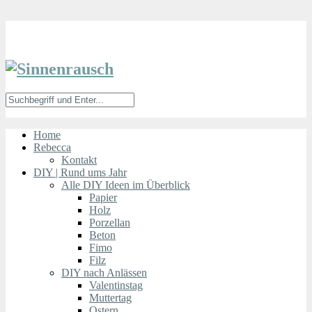
Home
Rebecca
Kontakt
DIY | Rund ums Jahr
Alle DIY Ideen im Überblick
Papier
Holz
Porzellan
Beton
Fimo
Filz
DIY nach Anlässen
Valentinstag
Muttertag
Ostern