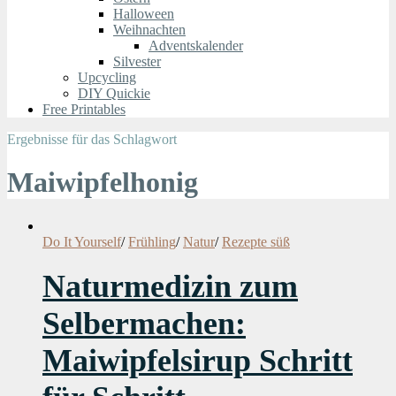
Halloween
Weihnachten
Adventskalender
Silvester
Upcycling
DIY Quickie
Free Printables
Ergebnisse für das Schlagwort
Maiwipfelhonig
Do It Yourself
/
Frühling
/
Natur
/
Rezepte süß
Naturmedizin zum
Selbermachen:
Maiwipfelsirup Schritt