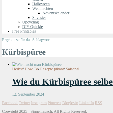
Halloween
Weihnachten
Adventskalender
Silvester
Upcycling
DIY Quickie
Free Printables
Ergebnisse für das Schlagwort
Kürbispüree
Herbst
/
How To
/
Rezepte pikant
/
Saisonal
Wie du Kürbispüree selber
12. September 2024
Facebook
Twitter
Instagram
Pinterest
Bloglovin
LinkedIn
RSS
Copyright 2025 - Sinnenrausch. All Rights Reserved.