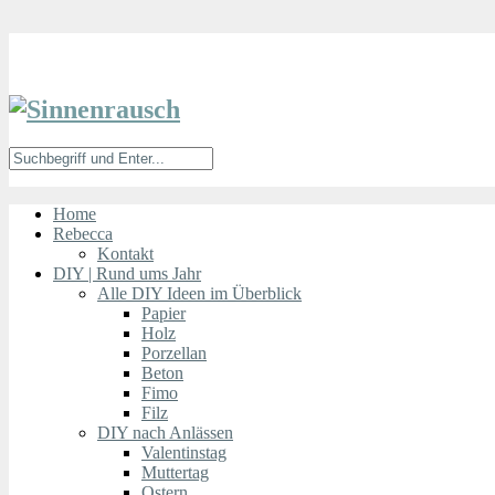
Home
Rebecca
Kontakt
DIY | Rund ums Jahr
Alle DIY Ideen im Überblick
Papier
Holz
Porzellan
Beton
Fimo
Filz
DIY nach Anlässen
Valentinstag
Muttertag
Ostern