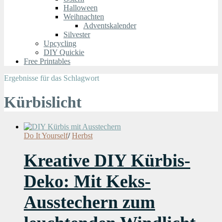
Halloween
Weihnachten
Adventskalender
Silvester
Upcycling
DIY Quickie
Free Printables
Ergebnisse für das Schlagwort
Kürbislicht
Do It Yourself
/
Herbst
Kreative DIY Kürbis-
Deko: Mit Keks-
Ausstechern zum