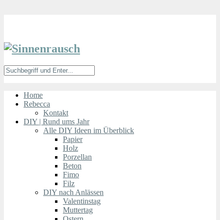
Home
Rebecca
Kontakt
DIY | Rund ums Jahr
Alle DIY Ideen im Überblick
Papier
Holz
Porzellan
Beton
Fimo
Filz
DIY nach Anlässen
Valentinstag
Muttertag
Ostern