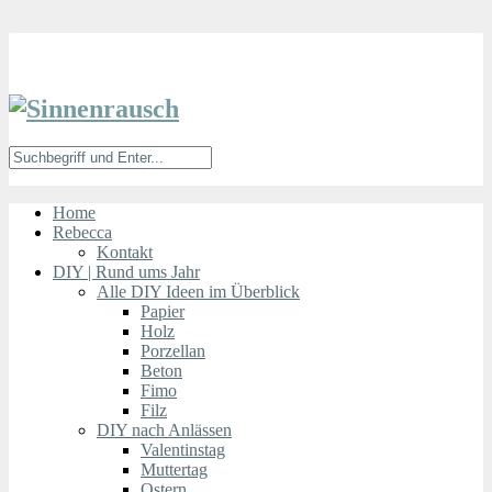
Home
Rebecca
Kontakt
DIY | Rund ums Jahr
Alle DIY Ideen im Überblick
Papier
Holz
Porzellan
Beton
Fimo
Filz
DIY nach Anlässen
Valentinstag
Muttertag
Ostern