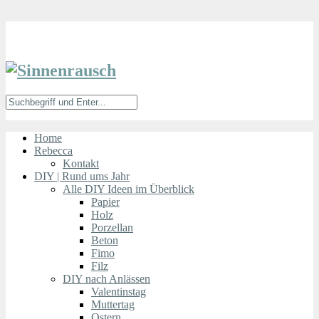
Home
Rebecca
Kontakt
DIY | Rund ums Jahr
Alle DIY Ideen im Überblick
Papier
Holz
Porzellan
Beton
Fimo
Filz
DIY nach Anlässen
Valentinstag
Muttertag
Ostern