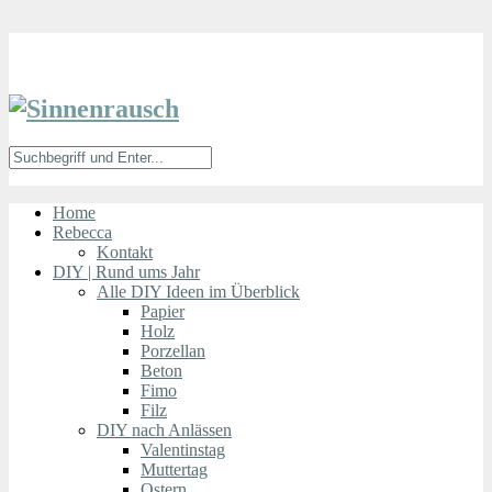
Home
Rebecca
Kontakt
DIY | Rund ums Jahr
Alle DIY Ideen im Überblick
Papier
Holz
Porzellan
Beton
Fimo
Filz
DIY nach Anlässen
Valentinstag
Muttertag
Ostern