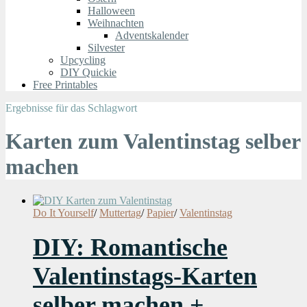
Halloween
Weihnachten
Adventskalender
Silvester
Upcycling
DIY Quickie
Free Printables
Ergebnisse für das Schlagwort
Karten zum Valentinstag selber
machen
Do It Yourself
/
Muttertag
/
Papier
/
Valentinstag
DIY: Romantische
Valentinstags-Karten
selber machen +