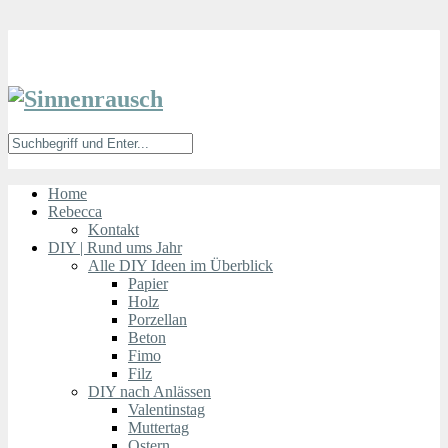
Home
Rebecca
Kontakt
DIY | Rund ums Jahr
Alle DIY Ideen im Überblick
Papier
Holz
Porzellan
Beton
Fimo
Filz
DIY nach Anlässen
Valentinstag
Muttertag
Ostern