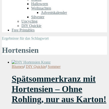
Halloween
Weihnachten
Adventskalender
Silvester
Upcycling
DIY Quickie
Free Printables
Ergebnisse für das Schlagwort
Hortensien
Blumen
/
DIY Quickie
/
Sommer
Spätsommerkranz mit
Hortensien – Ohne
Rohling, nur aus Karton!