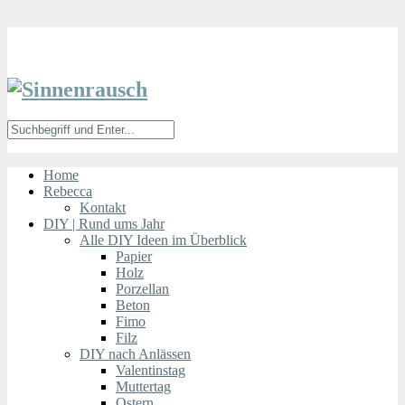
Home
Rebecca
Kontakt
DIY | Rund ums Jahr
Alle DIY Ideen im Überblick
Papier
Holz
Porzellan
Beton
Fimo
Filz
DIY nach Anlässen
Valentinstag
Muttertag
Ostern