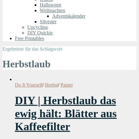
Halloween
Weihnachten
Adventskalender
Silvester
Upcycling
DIY Quickie
Free Printables
Ergebnisse für das Schlagwort
Herbstlaub
Do It Yourself
/
Herbst
/
Papier
DIY | Herbstlaub das
ewig hält: Blätter aus
Kaffeefilter