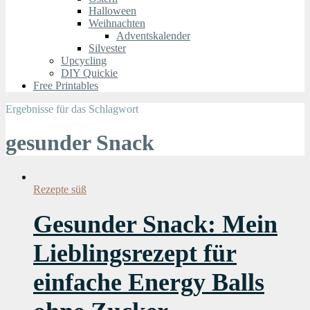
Halloween
Weihnachten
Adventskalender
Silvester
Upcycling
DIY Quickie
Free Printables
Ergebnisse für das Schlagwort
gesunder Snack
Rezepte süß
Gesunder Snack: Mein
Lieblingsrezept für
einfache Energy Balls