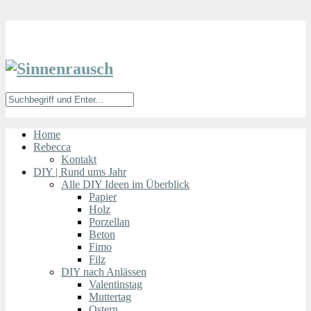
Home
Rebecca
Kontakt
DIY | Rund ums Jahr
Alle DIY Ideen im Überblick
Papier
Holz
Porzellan
Beton
Fimo
Filz
DIY nach Anlässen
Valentinstag
Muttertag
Ostern