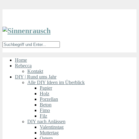
Home
Rebecca
Kontakt
DIY | Rund ums Jahr
Alle DIY Ideen im Überblick
Papier
Holz
Porzellan
Beton
Fimo
Filz
DIY nach Anlässen
Valentinstag
Muttertag
Ostern