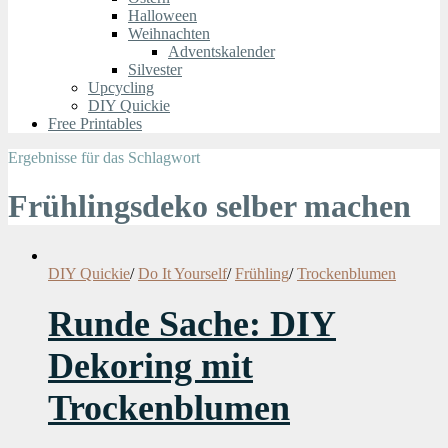
Halloween
Weihnachten
Adventskalender
Silvester
Upcycling
DIY Quickie
Free Printables
Ergebnisse für das Schlagwort
Frühlingsdeko selber machen
DIY Quickie
/
Do It Yourself
/
Frühling
/
Trockenblumen
Runde Sache: DIY
Dekoring mit
Trockenblumen