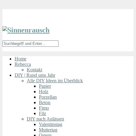
Home
Rebecca
Kontakt
DIY | Rund ums Jahr
Alle DIY Ideen im Überblick
Papier
Holz
Porzellan
Beton
Fimo
Filz
DIY nach Anlässen
Valentinstag
Muttertag
Ostern