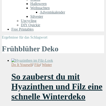
Halloween
Weihnachten
Adventskalender
Silvester
Upcycling
DIY Quickie
Free Printables
Ergebnisse für das Schlagwort
Frühblüher Deko
Do It Yourself
/
Filz
/
Winter
So zauberst du mit
Hyazinthen und Filz eine
schnelle Winterdeko