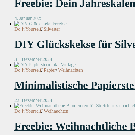
Freebie: Dein Jahreskalen
4. Januar 2025
Do It Yourself
/
Silvester
DIY Glückskekse für Silves
31. Dezember 2024
Do It Yourself
/
Papier
/
Weihnachten
Minimalistische Papierst
22. Dezember 2024
Do It Yourself
/
Weihnachten
Freebie: Weihnachtliche B