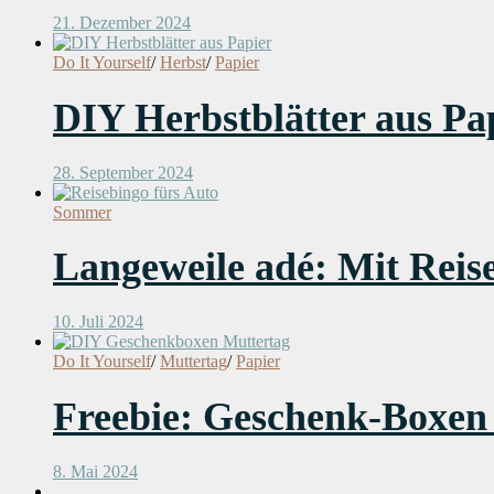
21. Dezember 2024
Do It Yourself
/
Herbst
/
Papier
DIY Herbstblätter aus Pap
28. September 2024
Sommer
Langeweile adé: Mit Reise
10. Juli 2024
Do It Yourself
/
Muttertag
/
Papier
Freebie: Geschenk-Boxen 
8. Mai 2024