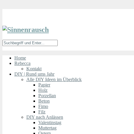
Home
Rebecca
Kontakt
DIY | Rund ums Jahr
Alle DIY Ideen im Überblick
Papier
Holz
Porzellan
Beton
Fimo
Filz
DIY nach Anlässen
Valentinstag
Muttertag
Ostern