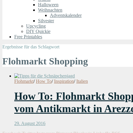
Halloween
Weihnachten
Adventskalender
Silvester
Upcycling
DIY Quickie
Free Printables
Ergebnisse für das Schlagwort
Flohmarkt Shopping
Flohmarkt
/
How To
/
Inspiration
/
Italien
How To: Flohmarkt Shoppi
vom Antikmarkt in Arezz
29. August 2016