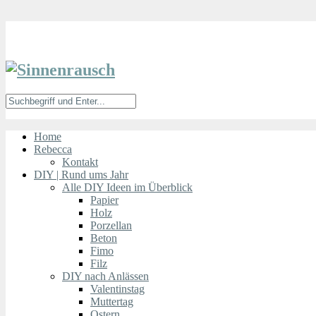
Home
Rebecca
Kontakt
DIY | Rund ums Jahr
Alle DIY Ideen im Überblick
Papier
Holz
Porzellan
Beton
Fimo
Filz
DIY nach Anlässen
Valentinstag
Muttertag
Ostern