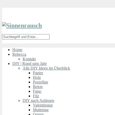
Home
Rebecca
Kontakt
DIY | Rund ums Jahr
Alle DIY Ideen im Überblick
Papier
Holz
Porzellan
Beton
Fimo
Filz
DIY nach Anlässen
Valentinstag
Muttertag
Ostern