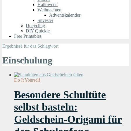
Halloween
Weihnachten
Adventskalender
Silvester
Upcycling
DIY Quickie
Free Printables
Ergebnisse für das Schlagwort
Einschulung
Do It Yourself
Besondere Schultüte
selbst basteln:
Geldschein-Origami für