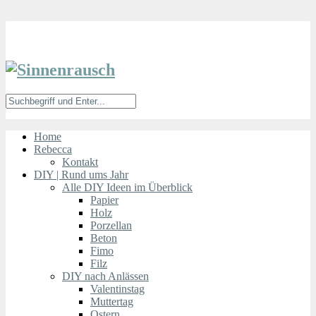
Home
Rebecca
Kontakt
DIY | Rund ums Jahr
Alle DIY Ideen im Überblick
Papier
Holz
Porzellan
Beton
Fimo
Filz
DIY nach Anlässen
Valentinstag
Muttertag
Ostern