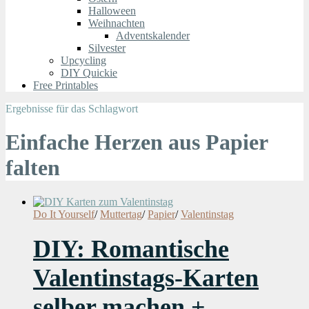
Halloween
Weihnachten
Adventskalender
Silvester
Upcycling
DIY Quickie
Free Printables
Ergebnisse für das Schlagwort
Einfache Herzen aus Papier
falten
Do It Yourself
/
Muttertag
/
Papier
/
Valentinstag
DIY: Romantische
Valentinstags-Karten
selber machen +