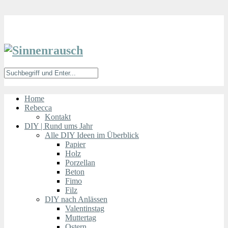
Home
Rebecca
Kontakt
DIY | Rund ums Jahr
Alle DIY Ideen im Überblick
Papier
Holz
Porzellan
Beton
Fimo
Filz
DIY nach Anlässen
Valentinstag
Muttertag
Ostern