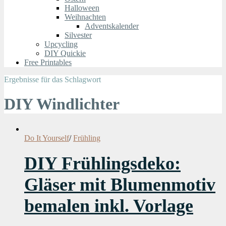
Halloween
Weihnachten
Adventskalender
Silvester
Upcycling
DIY Quickie
Free Printables
Ergebnisse für das Schlagwort
DIY Windlichter
Do It Yourself
/
Frühling
DIY Frühlingsdeko:
Gläser mit Blumenmotiv
bemalen inkl. Vorlage