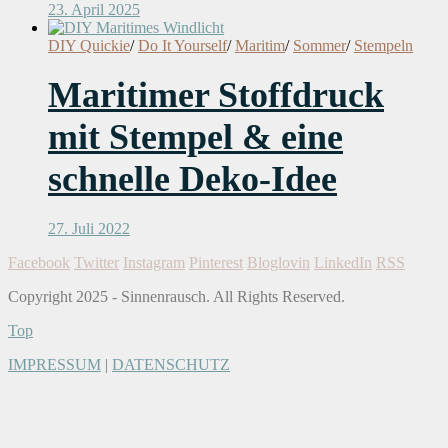
23. April 2025
DIY Quickie
/
Do It Yourself
/
Maritim
/
Sommer
/
Stempeln
Maritimer Stoffdruck
mit Stempel & eine
schnelle Deko-Idee
27. Juli 2022
Facebook
Twitter
Instagram
Pinterest
Bloglovin
LinkedIn
RSS
Copyright 2025 - Sinnenrausch. All Rights Reserved.
Top
IMPRESSUM
|
DATENSCHUTZ