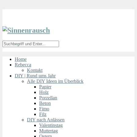
Home
Rebecca
Kontakt
DIY | Rund ums Jahr
Alle DIY Ideen im Überblick
Papier
Holz
Porzellan
Beton
Fimo
Filz
DIY nach Anlässen
Valentinstag
Muttertag
Ostern