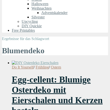
Halloween
Weihnachten
Adventskalender
Silvester
Upcycling
DIY Quickie
Free Printables
Ergebnisse für das Schlagwort
Blumendeko
Do It Yourself
/
Frühling
/
Ostern
Egg-cellent: Blumige
Osterdeko mit
Eierschalen und Kerzen