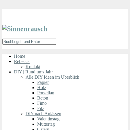
Home
Rebecca
Kontakt
DIY | Rund ums Jahr
Alle DIY Ideen im Überblick
Papier
Holz
Porzellan
Beton
Fimo
Filz
DIY nach Anlässen
Valentinstag
Muttertag
Ostern