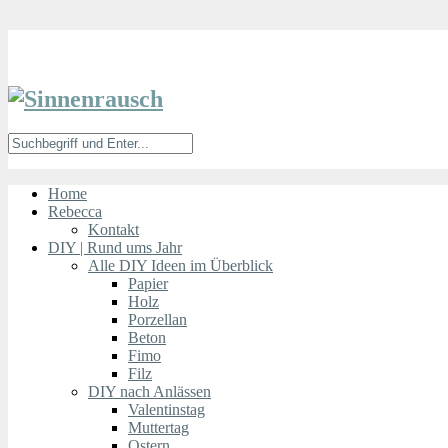
Home
Rebecca
Kontakt
DIY | Rund ums Jahr
Alle DIY Ideen im Überblick
Papier
Holz
Porzellan
Beton
Fimo
Filz
DIY nach Anlässen
Valentinstag
Muttertag
Ostern